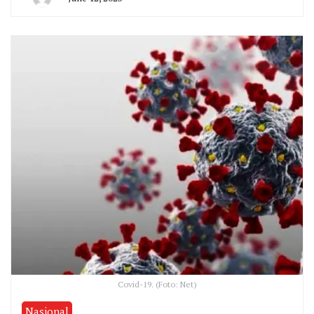
By
San
Edison
Covid-19. (Foto: Net)
Nasional