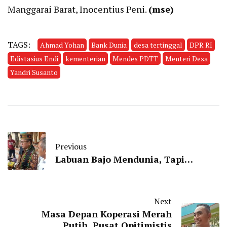
Manggarai Barat, Inocentius Peni.
(mse)
TAGS:
Ahmad Yohan
Bank Dunia
desa tertinggal
DPR RI
Edistasius Endi
kementerian
Mendes PDTT
Menteri Desa
Yandri Susanto
Previous
Labuan Bajo Mendunia, Tapi…
Next
Masa Depan Koperasi Merah
Putih, Pusat Opitimistis