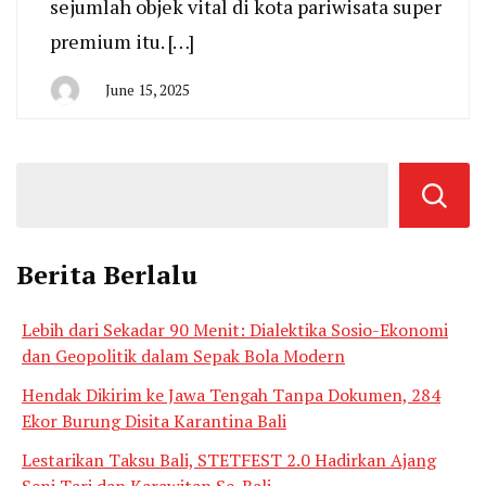
sejumlah objek vital di kota pariwisata super
premium itu. […]
June 15, 2025
By
San
Edison
Berita Berlalu
Lebih dari Sekadar 90 Menit: Dialektika Sosio-Ekonomi
dan Geopolitik dalam Sepak Bola Modern
Hendak Dikirim ke Jawa Tengah Tanpa Dokumen, 284
Ekor Burung Disita Karantina Bali
Lestarikan Taksu Bali, STETFEST 2.0 Hadirkan Ajang
Seni Tari dan Karawitan Se-Bali