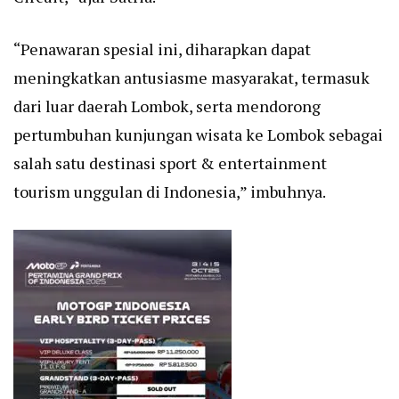
“Penawaran spesial ini, diharapkan dapat
meningkatkan antusiasme masyarakat, termasuk
dari luar daerah Lombok, serta mendorong
pertumbuhan kunjungan wisata ke Lombok sebagai
salah satu destinasi sport & entertainment
tourism unggulan di Indonesia,” imbuhnya.