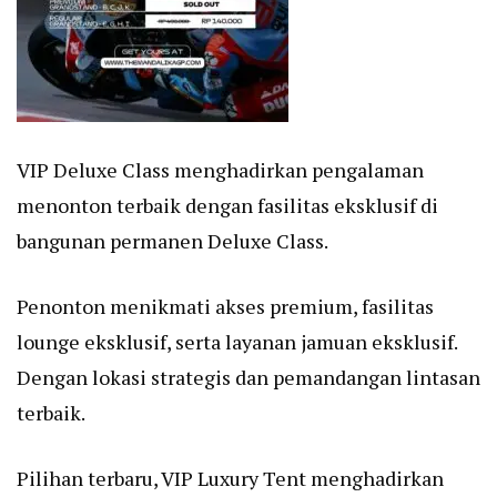
VIP Deluxe Class menghadirkan pengalaman
menonton terbaik dengan fasilitas eksklusif di
bangunan permanen Deluxe Class.
Penonton menikmati akses premium, fasilitas
lounge eksklusif, serta layanan jamuan eksklusif.
Dengan lokasi strategis dan pemandangan lintasan
terbaik.
Pilihan terbaru, VIP Luxury Tent menghadirkan