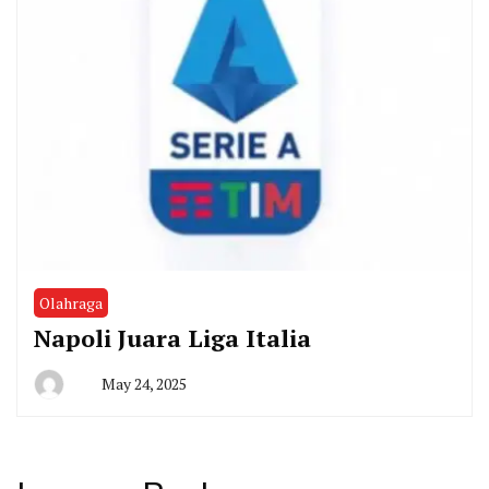
Olahraga
Napoli Juara Liga Italia
May 24, 2025
By
San
Edison