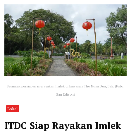
Semarak persiapan merayakan Imlek di kawasan The Nusa Dua, Bali. (Foto:
San Edison)
Lokal
ITDC Siap Rayakan Imlek