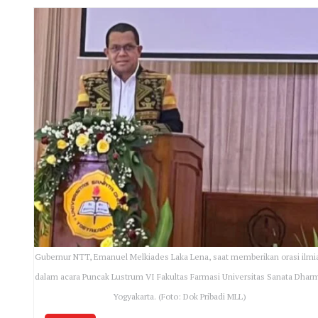
Gubernur NTT, Emanuel Melkiades Laka Lena, saat memberikan orasi ilmi
dalam acara Puncak Lustrum VI Fakultas Farmasi Universitas Sanata Dhar
Yogyakarta. (Foto: Dok Pribadi MLL)