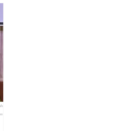
ah
ma