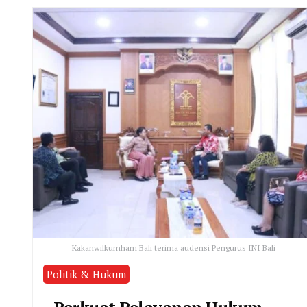
Kakanwilkumham Bali terima audensi Pengurus INI Bali
Politik & Hukum