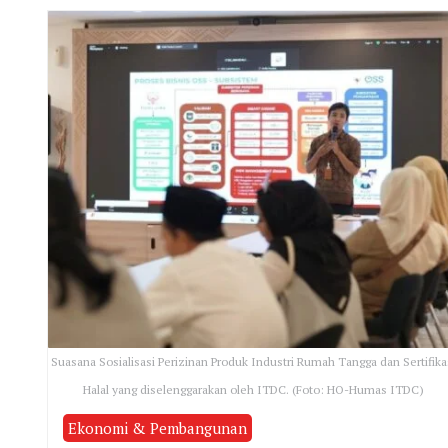
Suasana Sosialisasi Perizinan Produk Industri Rumah Tangga dan Sertifika
Halal yang diselenggarakan oleh ITDC. (Foto: HO-Humas ITDC)
Ekonomi & Pembangunan