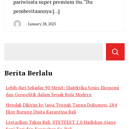
pariwisata super premium itu. “Itu
pemberitaannya […]
January 28, 2025
By
San
Edison
Berita Berlalu
Lebih dari Sekadar 90 Menit: Dialektika Sosio-Ekonomi
dan Geopolitik dalam Sepak Bola Modern
Hendak Dikirim ke Jawa Tengah Tanpa Dokumen, 284
Ekor Burung Disita Karantina Bali
Lestarikan Taksu Bali, STETFEST 2.0 Hadirkan Ajang
Seni Tari dan Karawitan Se-Bali